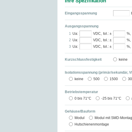
Ihre Spezifikation
Eingangsspannung
Ausgangsspannung
1
Ua:
VDC,
tol.: ±
%,
2
Ua:
VDC,
tol.: ±
%,
3
Ua:
VDC,
tol.: ±
%,
Kurzschlussfestigkeit
keine
Isolationsspannung (primär/sekundär, 
keine
500
1500
3
Betriebstemperatur
0 bis 71°C
-25 bis 71°C
Gehäuse/Bauform
Modul
Modul mit SMD-Montag
Hutschienenmontage