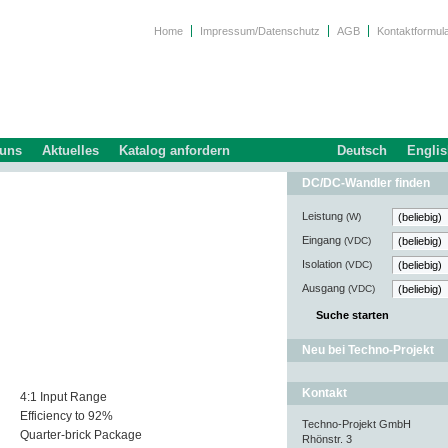
Home
Impressum/Datenschutz
AGB
Kontaktformul
 uns
Aktuelles
Katalog anfordern
Deutsch
Engli
DC/DC-Wandler finden
Leistung
(W)
Eingang
(VDC)
Isolation
(VDC)
Ausgang
(VDC)
Neu bei Techno-Projekt
Kontakt
4:1 Input Range
Efficiency to 92%
Techno-Projekt GmbH
Quarter-brick Package
Rhönstr. 3