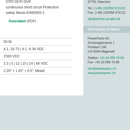
OTP/ OCP/ OVP
97791 Obersinn
continuous short circuit Protection
Tel.:
(+49) (0)9356 972120
safety Meets EN60950-1
Fax:
(+49) (0)9356 972121
info@techno-projekt.de
Datenblatt
(PDF)
Vertretung Schweiz
PowerParts AG
50 W
Schareggstrasse 1
Postfach 108
4:1, 18-75 | 4:1, 9-36 VDC
CH-5506 Mägenwil
1500 VDC
Telefon:
+41 62 896 70 80
Fax:
+41 62 896 70 88
3.3 | 5 | 12 | 15 | 24 | 48 VDC
info@powerparts.ch
2.28" × 1.45" × 0.5",
Metall
www.powerparts.ch